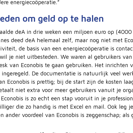
ere energiecoöperatie.”
eden om geld op te halen
alde deA in drie weken een miljoen euro op (4000 p
nes deed deA helemaal zelf, maar nog niet met Eco
iviteit, de basis van een energiecoöperatie is conta
wil je niet uitbesteden. We waren al gebruikers van
k van Econobis te gaan gebruiken. Het inrichten v
ingeregeld. De documentatie is natuurlijk veel wer
 Econobis is prettig; bij de start zijn de kosten laa
etaalt niet extra voor meer gebruikers vanuit je orga
onobis is zo echt een stap vooruit in je profession
illiger die zo handig is met Excel en mail. Ook leg j
Een ander voordeel van Econobis is zeggenschap; als