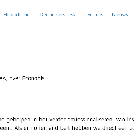
Hoomdossier
DeelnemersDesk
Over ons
Nieuws
n
eA, over Econobis
nd geholpen in het verder professionaliseren. Van l
eem. Als er nu iemand belt hebben we direct een c