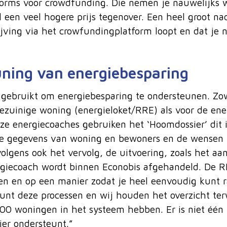
forms voor crowdfunding. Die nemen je nauwelijks 
l een veel hogere prijs tegenover. Een heel groot na
ijving via het crowfundingplatform loopt en dat je 
ning van energiebesparing
gebruikt om energiebesparing te ondersteunen. Zowe
ezuinige woning (energieloket/RRE) als voor de en
ze energiecoaches gebruiken het ‘Hoomdossier’ dit i
de gegevens van woning en bewoners en de wensen k
olgens ook het vervolg, de uitvoering, zoals het aa
giecoach wordt binnen Econobis afgehandeld. De R
en en op een manier zodat je heel eenvoudig kunt r
nt deze processen en wij houden het overzicht ter
00 woningen in het systeem hebben. Er is niet éé
ier ondersteunt.”